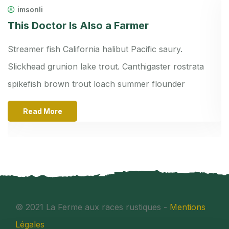
imsonli
This Doctor Is Also a Farmer
W
Streamer fish California halibut Pacific saury.
St
z
Slickhead grunion lake trout. Canthigaster rostrata
S
spikefish brown trout loach summer flounder
s
Read More
© 2021 La Ferme aux races rustiques -
Mentions
Légales