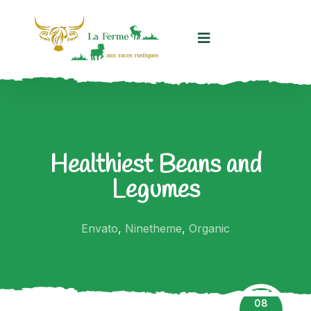
Panneau de gestion des cookies
Healthiest Beans and
Legumes
Envato
,
Ninetheme
,
Organic
08